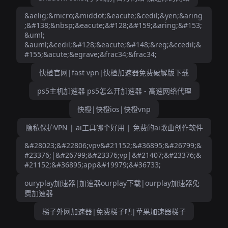
&aelig;&micro;&middot;&eacute;&cedil;&yen;&aring
;&#138;&nbsp;&eacute;&#128;&#159;&aring;&#153;
&uml;
&auml;&cedil;&#128;&eacute;&#148;&reg;&ccedil;&
#155;&acute;&egrave;&frac34;&frac34;
快橙官网|fast vpn|快橙加速器免费破解版下载
ps5主机加速器 ps5怎么开加速器 - 高速网络代理
快橙|快橙ios|快橙vnp
隐私保护VPN | ai工具哪个好用 | 免费的ai歌曲创作软件
&#28023;&#22806;vpv&#21152;&#36895;&#26799;&
#23376;|&#26799;&#23376;vp|&#21407;&#23376;&
#21152;&#36895;app&#19979;&#36733;
ouryplay加速器|加速器ourplay下载|ourplay加速器免
费加速器
梯子外网加速器|免费梯子吧|苹果加速器梯子