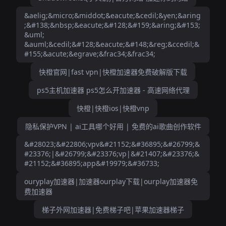
&aelig;&micro;&middot;&eacute;&cedil;&yen;&aring
;&#138;&nbsp;&eacute;&#128;&#159;&aring;&#153;
&uml;
&auml;&cedil;&#128;&eacute;&#148;&reg;&ccedil;&
#155;&acute;&egrave;&frac34;&frac34;
快橙官网|fast vpn|快橙加速器免费破解版下载
ps5主机加速器 ps5怎么开加速器 - 高速网络代理
快橙|快橙ios|快橙vnp
隐私保护VPN | ai工具哪个好用 | 免费的ai歌曲创作软件
&#28023;&#22806;vpv&#21152;&#36895;&#26799;&
#23376;|&#26799;&#23376;vp|&#21407;&#23376;&
#21152;&#36895;app&#19979;&#36733;
ouryplay加速器|加速器ourplay下载|ourplay加速器免
费加速器
梯子外网加速器|免费梯子吧|苹果加速器梯子